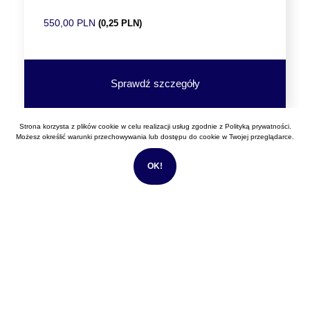
550,00 PLN
(0,25 PLN)
Sprawdź szczegóły
Strona korzysta z plików cookie w celu realizacji usług zgodnie z
Polityką prywatności
.
Możesz określić warunki przechowywania lub dostępu do cookie w Twojej przeglądarce.
DANE ADRESOWE
OK!
Filtrowa.pl
Filtrowa 63
(lokal z witryną na parterze) 02-056 Warszawa
DANE KONTAKTOWE
+48 602 109 102